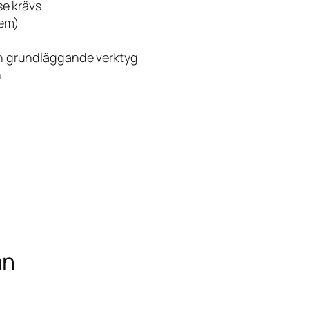
se krävs
tem)
h grundläggande verktyg
n
an