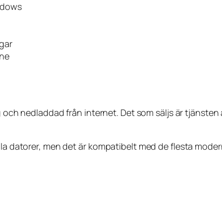
indows
gar
ine
lig och nedladdad från internet. Det som säljs är tjänst
 alla datorer, men det är kompatibelt med de flesta m