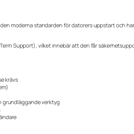
 den moderna standarden för datorers uppstart och har f
Term Support), vilket innebär att den får säkerhetsuppd
se krävs
tem)
h grundläggande verktyg
n
vändare