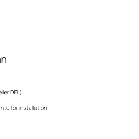
an
eller DEL)
untu
för installation