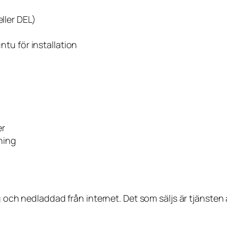
eller DEL)
untu
för installation
er
lning
lig och nedladdad från internet. Det som säljs är tjänst